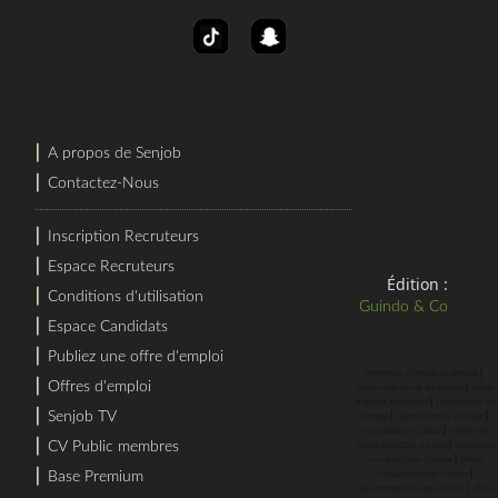
⎜
A propos de Senjob
⎜
Contactez-Nous
⎜
Inscription Recruteurs
⎜
Espace Recruteurs
Édition :
⎜
Conditions d'utilisation
Guindo & Co
⎜
Espace Candidats
⎜
Publiez une offre d'emploi
⎜
recherche d'emploi au sénégal
⎜
Offres d'emploi
⎜
rechercher un job au sénégal
offres
⎜
d'emploi au sénégal
recrutement au
⎜
Senjob TV
⎜
⎜
sénégal
offres d'emploi a Dakar
⎜
recrutement a Dakar
recherche
⎜
⎜
CV Public membres
d'emploi en Cote d'Ivoire
rechercher
⎜
un job en Cote d'Ivoire
offres
⎜
⎜
Base Premium
d'emploi en Cote d'Ivoire
⎜
recrutement en Cote d'Ivoire
offres