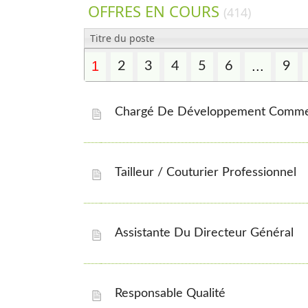
OFFRES EN COURS
(414)
Titre du poste
1
...
2
3
4
5
6
9
Chargé De Développement Comme
Tailleur / Couturier Professionnel
Assistante Du Directeur Général
Responsable Qualité