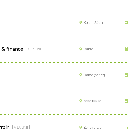
Kolda, Sédh...
n & finance
Dakar
Dakar (seneg...
zone rurale
rrain
Zone rurale