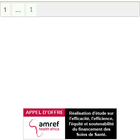
1
...
1