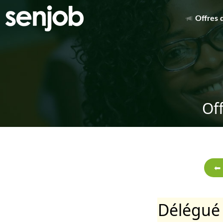
Offres 
Of
Délégué