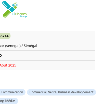
56714
ar (senegal) / Sénégal
D
Aout 2025
3 fois
, Communication
Commercial, Vente, Business developpement
ng, Médias