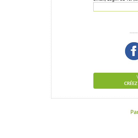
---
CRÉEZ
Par