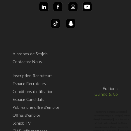
⎜
A propos de Senjob
⎜
Contactez-Nous
⎜
Inscription Recruteurs
⎜
Espace Recruteurs
Édition :
⎜
Conditions d'utilisation
Guindo & Co
⎜
Espace Candidats
⎜
Publiez une offre d'emploi
⎜
recherche d'emploi au sénégal
⎜
Offres d'emploi
⎜
rechercher un job au sénégal
offres
⎜
d'emploi au sénégal
recrutement au
⎜
Senjob TV
⎜
⎜
sénégal
offres d'emploi a Dakar
⎜
recrutement a Dakar
recherche
⎜
⎜