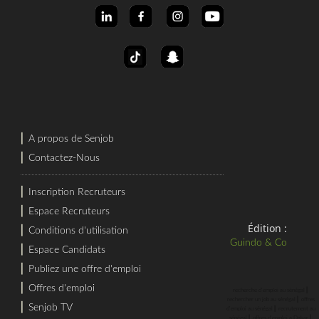
⎜
A propos de Senjob
⎜
Contactez-Nous
⎜
Inscription Recruteurs
⎜
Espace Recruteurs
Édition :
⎜
Conditions d'utilisation
Guindo & Co
⎜
Espace Candidats
⎜
Publiez une offre d'emploi
⎜
Offres d'emploi
⎜
recherche d'emploi au sénégal
⎜
rechercher un job au sénégal
offres
⎜
Senjob TV
⎜
d'emploi au sénégal
recrutement au
⎜
⎜
sénégal
offres d'emploi a Dakar