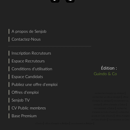
⎜
A propos de Senjob
⎜
Contactez-Nous
⎜
Inscription Recruteurs
⎜
Espace Recruteurs
Édition :
⎜
Conditions d'utilisation
Guindo & Co
⎜
Espace Candidats
⎜
Publiez une offre d'emploi
⎜
Offres d'emploi
⎜
recherche d'emploi au sénégal
⎜
rechercher un job au sénégal
offres
⎜
Senjob TV
⎜
d'emploi au sénégal
recrutement au
⎜
⎜
sénégal
offres d'emploi a Dakar
⎜
CV Public membres
⎜
recrutement a Dakar
recherche
⎜
d'emploi en Cote d'Ivoire
rechercher
⎜
Base Premium
⎜
un job en Cote d'Ivoire
offres d'emploi
⎜
en Cote d'Ivoire
recrutement en Cote
⎜
⎜
⎜
d'Ivoire
offres d'emploi a Abidjan
recrutement a Abidjan