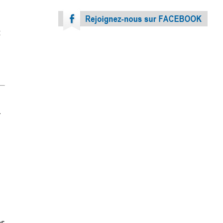
t
L
es