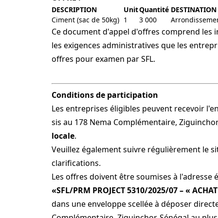
DESCRIPTION
Unit
Quantité
DESTINATION
Ciment (sac de 50kg)
1
3 000
Arrondissemen
Ce document d'appel d'offres comprend les in
les exigences administratives que les entrepr
offres pour examen par SFL.
Conditions de participation
Les entreprises éligibles peuvent recevoir l
sis au 178 Nema Complémentaire, Ziguinchor,
locale
.
Veuillez également suivre régulièrement le s
clarifications.
Les offres doivent être soumises à l'adresse é
«SFL/PRM PROJECT 5310/2025/07 – « ACHA
dans une enveloppe scellée à déposer direct
Complémentaire, Ziguinchor, Sénégal au plus