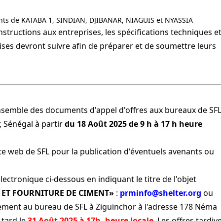
ts de KATABA 1, SINDIAN, DJIBANAR, NIAGUIS et NYASSIA
structions aux entreprises, les spécifications techniques e
ises devront suivre afin de préparer et de soumettre leurs
'ensemble des documents d'appel d'offres aux bureaux de SF
 Sénégal à partir
du 18 Août 2025 de 9 h à 17 h heure
ite web de SFL pour la publication d'éventuels avenants ou
lectronique ci-dessous en indiquant le titre de l'objet
T ET FOURNITURE DE CIMENT»
:
prminfo@shelter.org
ou
ement au bureau de SFL à Ziguinchor à l'adresse 178 Néma
 tard le
31 Août 2025 à 17h, heure locale
. Les offres tardiv