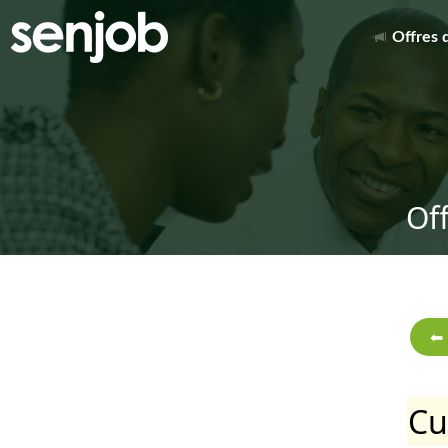
Offres 
Of
Cu