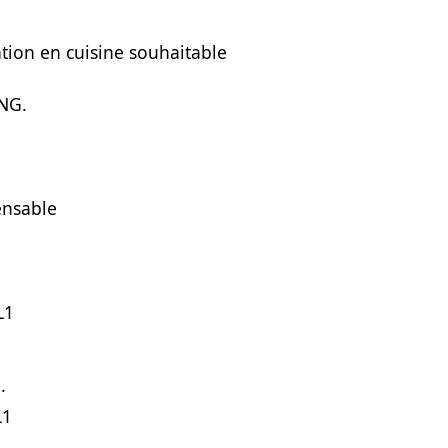
ation en cuisine souhaitable
ONG.
pensable
L1
·
L1