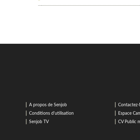
⎜
⎜
A propos de Senjob
Contactez
⎜
⎜
Conditions d'utilisation
Espace Can
⎜
⎜
Senjob TV
CV Public