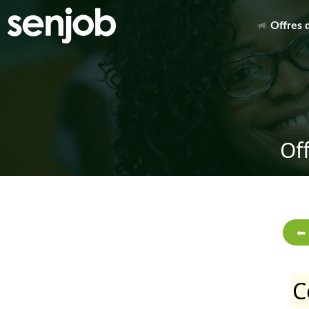
Offres 
Of
C