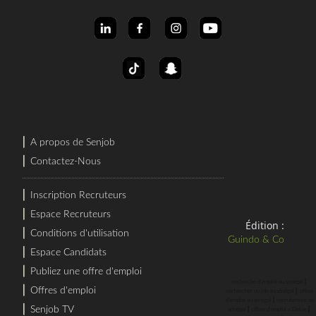
⎜
A propos de Senjob
⎜
Contactez-Nous
⎜
Inscription Recruteurs
⎜
Espace Recruteurs
Édition :
⎜
Conditions d'utilisation
Guindo & Co
⎜
Espace Candidats
⎜
Publiez une offre d'emploi
⎜
recherche d'emploi au sénégal
⎜
Offres d'emploi
⎜
rechercher un job au sénégal
offres
⎜
d'emploi au sénégal
recrutement au
⎜
Senjob TV
⎜
⎜
sénégal
offres d'emploi a Dakar