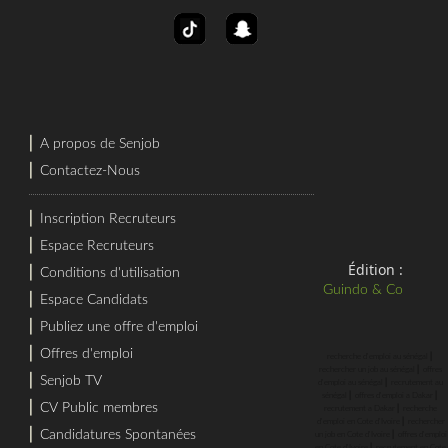
⎜
A propos de Senjob
⎜
Contactez-Nous
⎜
Inscription Recruteurs
⎜
Espace Recruteurs
Édition :
⎜
Conditions d'utilisation
Guindo & Co
⎜
Espace Candidats
⎜
Publiez une offre d'emploi
⎜
Offres d'emploi
⎜
recherche d'emploi au sénégal
⎜
rechercher un job au sénégal
offres
⎜
Senjob TV
⎜
d'emploi au sénégal
recrutement au
⎜
⎜
sénégal
offres d'emploi a Dakar
⎜
CV Public membres
⎜
recrutement a Dakar
recherche
⎜
d'emploi en Cote d'Ivoire
rechercher
⎜
Candidatures Spontanées
⎜
un job en Cote d'Ivoire
offres d'emploi
⎜