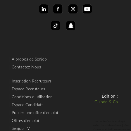
⎜
A propos de Senjob
⎜
Contactez-Nous
⎜
Inscription Recruteurs
⎜
Espace Recruteurs
Édition :
⎜
Conditions d'utilisation
Guindo & Co
⎜
Espace Candidats
⎜
Publiez une offre d'emploi
⎜
Offres d'emploi
⎜
recherche d'emploi au sénégal
⎜
rechercher un job au sénégal
offres
⎜
Senjob TV
⎜
d'emploi au sénégal
recrutement au