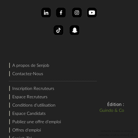
⎜
A propos de Senjob
⎜
Contactez-Nous
⎜
Inscription Recruteurs
⎜
Espace Recruteurs
Édition :
⎜
Conditions d'utilisation
Guindo & Co
⎜
Espace Candidats
⎜
Publiez une offre d'emploi
⎜
Offres d'emploi
⎜
recherche d'emploi au sénégal
⎜
rechercher un job au sénégal
offres