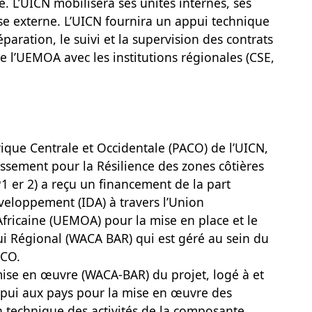
 L’UICN mobilisera ses unités internes, ses
se externe. L’UICN fournira un appui technique
ration, le suivi et la supervision des contrats
e l’UEMOA avec les institutions régionales (CSE,
ique Centrale et Occidentale (PACO) de l’UICN,
issement pour la Résilience des zones côtières
1 er 2) a reçu un financement de la part
éveloppement (IDA) à travers l’Union
ricaine (UEMOA) pour la mise en place et le
 Régional (WACA BAR) qui est géré au sein du
ACO.
mise en œuvre (WACA-BAR) du projet, logé à et
appui aux pays pour la mise en œuvre des
on technique des activités de la composante