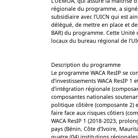
L’UEMOA, qui assure la maitrise d
régionale du programme, a signé
subsidiaire avec l’UICN qui est ai
délégué, de mettre en place et d
BAR) du programme. Cette Unité 
locaux du bureau régional de l’UI
Description du programme
Le programme WACA ResIP se com
d’investissements WACA ResIP 1 e
d’intégration régionale (composa
composantes nationales soutenant
politique côtière (composante 2) 
faire face aux risques côtiers (co
WACA ResIP 1 (2018-2023, prolong
pays (Bénin, Côte d’Ivoire, Maurit
quatre (04) institutions régionale