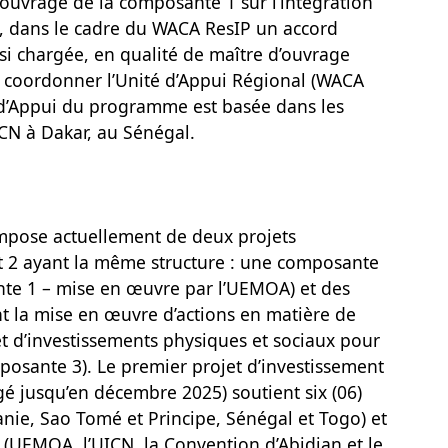
’ouvrage de la composante 1 sur l’intégration
, dans le cadre du WACA ResIP un accord
nsi chargée, en qualité de maître d’ouvrage
e coordonner l’Unité d’Appui Régional (WACA
d’Appui du programme est basée dans les
CN à Dakar, au Sénégal.
pose actuellement de deux projets
t 2 ayant la même structure : une composante
nte 1 – mise en œuvre par l’UEMOA) et des
 la mise en œuvre d’actions en matière de
et d’investissements physiques et sociaux pour
mposante 3). Le premier projet d’investissement
é jusqu’en décembre 2025) soutient six (06)
anie, Sao Tomé et Principe, Sénégal et Togo) et
s (UEMOA, l’UICN, la Convention d’Abidjan et le