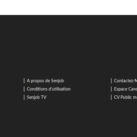
⎜
⎜
A propos de Senjob
Contactez-
⎜
⎜
Conditions d'utilisation
Espace Cand
⎜
⎜
Senjob TV
CV Public 