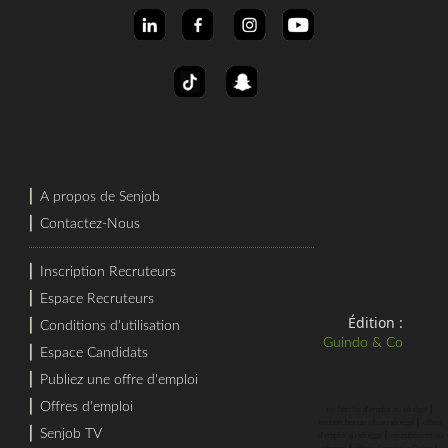
⎜
A propos de Senjob
⎜
Contactez-Nous
⎜
Inscription Recruteurs
⎜
Espace Recruteurs
Édition :
⎜
Conditions d'utilisation
Guindo & Co
⎜
Espace Candidats
⎜
Publiez une offre d'emploi
⎜
Offres d'emploi
⎜
recherche d'emploi au sénégal
⎜
rechercher un job au sénégal
offres
⎜
Senjob TV
⎜
d'emploi au sénégal
recrutement au
⎜
⎜