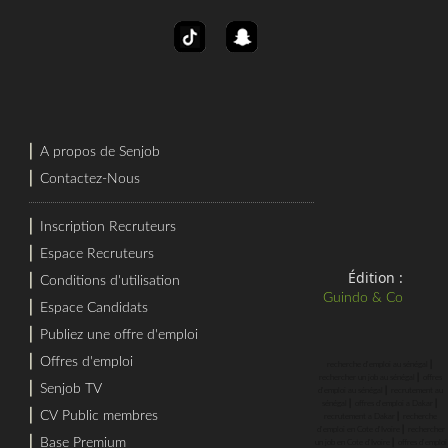
⎜
A propos de Senjob
⎜
Contactez-Nous
⎜
Inscription Recruteurs
⎜
Espace Recruteurs
Édition :
⎜
Conditions d'utilisation
Guindo & Co
⎜
Espace Candidats
⎜
Publiez une offre d'emploi
⎜
Offres d'emploi
⎜
recherche d'emploi au sénégal
⎜
rechercher un job au sénégal
offres
⎜
Senjob TV
⎜
d'emploi au sénégal
recrutement au
⎜
⎜
sénégal
offres d'emploi a Dakar
⎜
CV Public membres
⎜
recrutement a Dakar
recherche
⎜
d'emploi en Cote d'Ivoire
rechercher
⎜
Base Premium
⎜
un job en Cote d'Ivoire
offres d'emploi