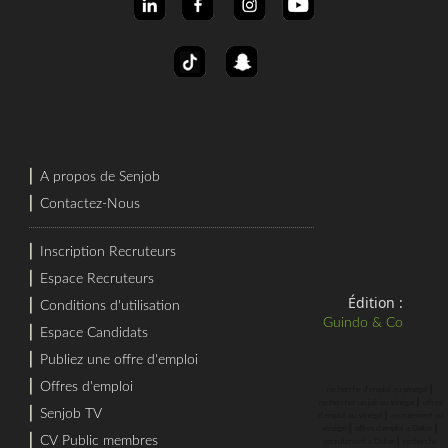
⎜
A propos de Senjob
⎜
Contactez-Nous
⎜
Inscription Recruteurs
⎜
Espace Recruteurs
Édition :
⎜
Conditions d'utilisation
Guindo & Co
⎜
Espace Candidats
⎜
Publiez une offre d'emploi
⎜
Offres d'emploi
⎜
recherche d'emploi au sénégal
⎜
rechercher un job au sénégal
offres
⎜
Senjob TV
⎜
d'emploi au sénégal
recrutement au
⎜
⎜
sénégal
offres d'emploi a Dakar
⎜
CV Public membres
⎜
recrutement a Dakar
recherche