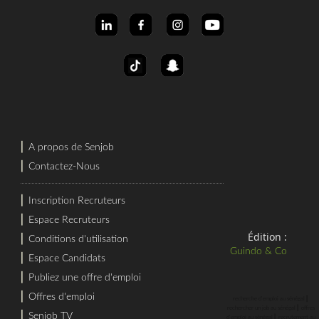
⎜
A propos de Senjob
⎜
Contactez-Nous
⎜
Inscription Recruteurs
⎜
Espace Recruteurs
Édition :
⎜
Conditions d'utilisation
Guindo & Co
⎜
Espace Candidats
⎜
Publiez une offre d'emploi
⎜
Offres d'emploi
⎜
recherche d'emploi au sénégal
⎜
rechercher un job au sénégal
offres
⎜
Senjob TV
⎜
d'emploi au sénégal
recrutement au