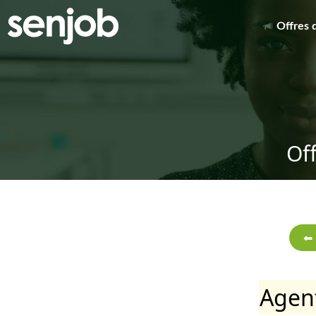
Offres 
Of
Agent