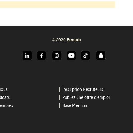
© 2020
Senjob
⎜
Nous
Inscription Recruteurs
⎜
idats
Publiez une offre d'emploi
⎜
membres
Base Premium