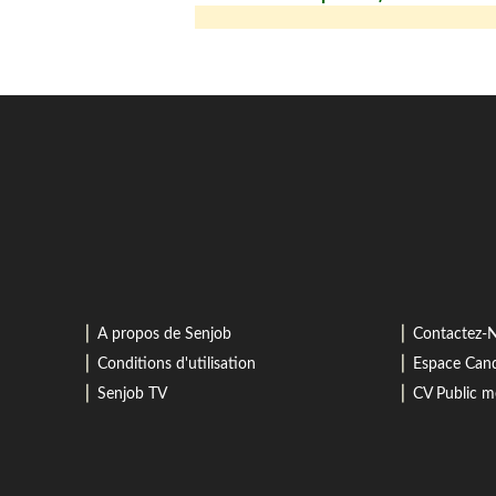
⎜
⎜
A propos de Senjob
Contactez-
⎜
⎜
Conditions d'utilisation
Espace Cand
⎜
⎜
Senjob TV
CV Public 