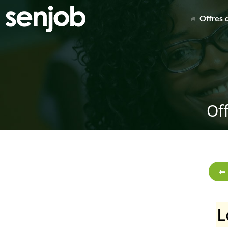
Offres 
Of
L