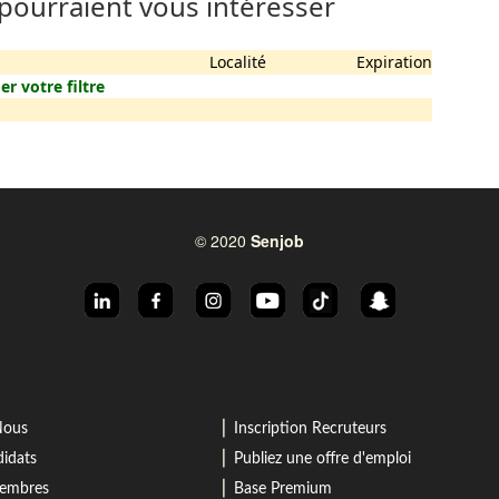
 pourraient vous intéresser
Localité
Expiration
er votre filtre
© 2020
Senjob
⎜
Nous
Inscription Recruteurs
⎜
idats
Publiez une offre d'emploi
⎜
membres
Base Premium