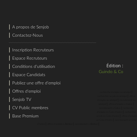
⎜
A propos de Senjob
⎜
Contactez-Nous
⎜
Inscription Recruteurs
⎜
Espace Recruteurs
Édition :
⎜
Conditions d'utilisation
Guindo & Co
⎜
Espace Candidats
⎜
Publiez une offre d'emploi
⎜
Offres d'emploi
⎜
recherche d'emploi au sénégal
⎜
rechercher un job au sénégal
offres
⎜
Senjob TV
⎜
d'emploi au sénégal
recrutement au
⎜
⎜
sénégal
offres d'emploi a Dakar
⎜
CV Public membres
⎜
recrutement a Dakar
recherche
⎜
d'emploi en Cote d'Ivoire
rechercher
⎜
Base Premium
⎜
un job en Cote d'Ivoire
offres d'emploi
⎜
en Cote d'Ivoire
recrutement en Cote
⎜
⎜
⎜
d'Ivoire
offres d'emploi a Abidjan
recrutement a Abidjan