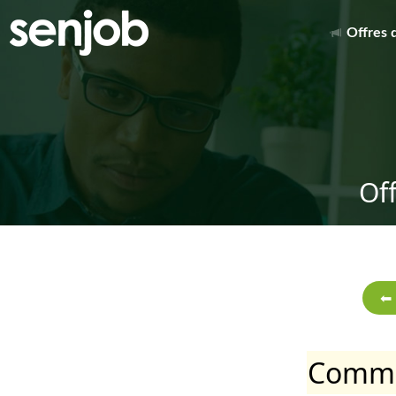
Offres 
Of
Commer