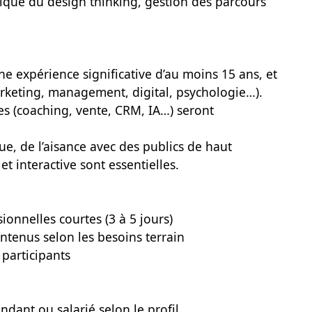
atique du design thinking, gestion des parcours
e expérience significative d’au moins 15 ans, et
keting, management, digital, psychologie…).
les (coaching, vente, CRM, IA…) seront
, de l’aisance avec des publics de haut
t interactive sont essentielles.
onnelles courtes (3 à 5 jours)
ntenus selon les besoins terrain
 participants
ndant ou salarié selon le profil