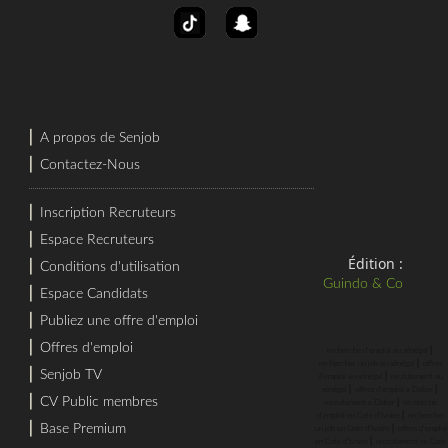
⎜
A propos de Senjob
⎜
Contactez-Nous
⎜
Inscription Recruteurs
⎜
Espace Recruteurs
Édition :
⎜
Conditions d'utilisation
Guindo & Co
⎜
Espace Candidats
⎜
Publiez une offre d'emploi
⎜
Offres d'emploi
⎜
recherche d'emploi au sénégal
⎜
rechercher un job au sénégal
offres
⎜
Senjob TV
⎜
d'emploi au sénégal
recrutement au
⎜
⎜
sénégal
offres d'emploi a Dakar
⎜
CV Public membres
⎜
recrutement a Dakar
recherche
⎜
d'emploi en Cote d'Ivoire
rechercher
⎜
Base Premium
⎜
un job en Cote d'Ivoire
offres d'emploi
⎜
en Cote d'Ivoire
recrutement en Cote