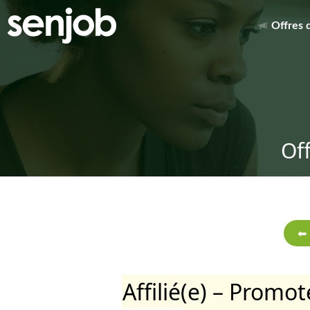
Offres 
Of
Affilié(e) – Promo