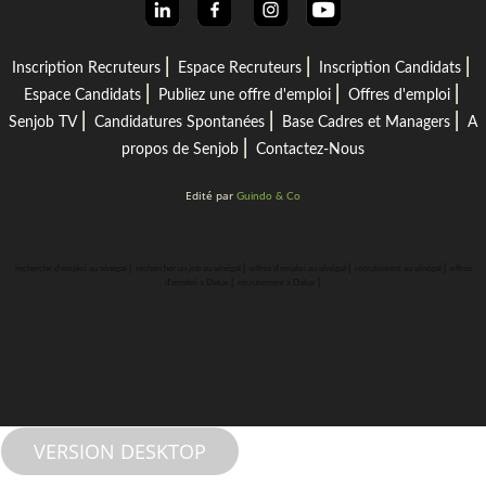
⎜
⎜
⎜
Inscription Recruteurs
Espace Recruteurs
Inscription Candidats
⎜
⎜
⎜
Espace Candidats
Publiez une offre d'emploi
Offres d'emploi
⎜
⎜
⎜
Senjob TV
Candidatures Spontanées
Base Cadres et Managers
A
⎜
propos de Senjob
Contactez-Nous
Edité par
Guindo & Co
⎜
⎜
⎜
⎜
recherche d'emploi au sénégal
rechercher un job au sénégal
offres d'emploi au sénégal
recrutement au sénégal
offres
⎜
⎜
d'emploi a Dakar
recrutement a Dakar