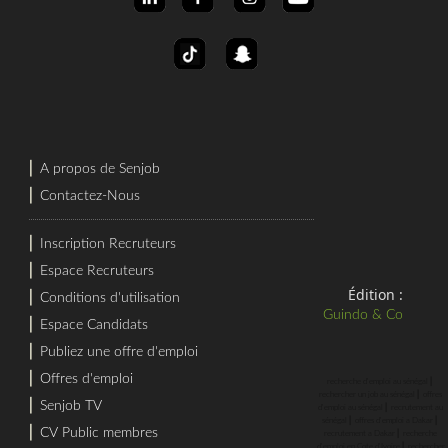
⎜
A propos de Senjob
⎜
Contactez-Nous
⎜
Inscription Recruteurs
⎜
Espace Recruteurs
Édition :
⎜
Conditions d'utilisation
Guindo & Co
⎜
Espace Candidats
⎜
Publiez une offre d'emploi
⎜
Offres d'emploi
⎜
recherche d'emploi au sénégal
⎜
rechercher un job au sénégal
offres
⎜
Senjob TV
⎜
d'emploi au sénégal
recrutement au
⎜
⎜
sénégal
offres d'emploi a Dakar
⎜
CV Public membres
⎜
recrutement a Dakar
recherche
⎜
d'emploi en Cote d'Ivoire
rechercher