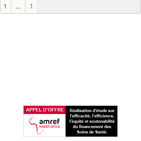
1
...
1