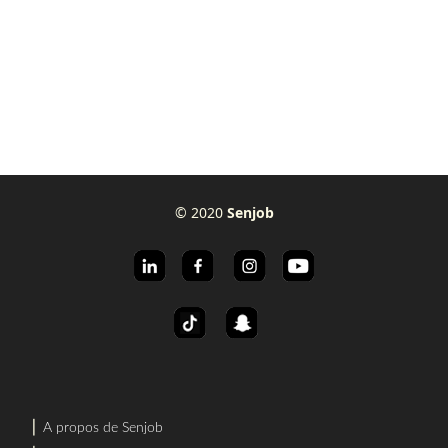
© 2020
Senjob
⎜
A propos de Senjob