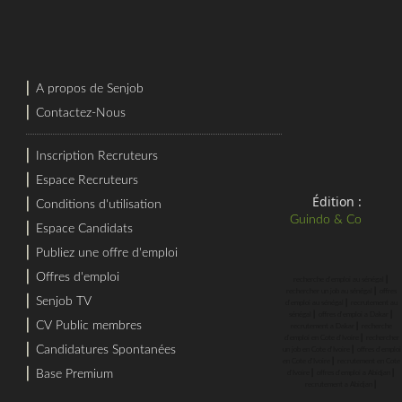
⎜
A propos de Senjob
⎜
Contactez-Nous
⎜
Inscription Recruteurs
⎜
Espace Recruteurs
Édition :
⎜
Conditions d'utilisation
Guindo & Co
⎜
Espace Candidats
⎜
Publiez une offre d'emploi
⎜
Offres d'emploi
⎜
recherche d'emploi au sénégal
⎜
rechercher un job au sénégal
offres
⎜
Senjob TV
⎜
d'emploi au sénégal
recrutement au
⎜
⎜
sénégal
offres d'emploi a Dakar
⎜
CV Public membres
⎜
recrutement a Dakar
recherche
⎜
d'emploi en Cote d'Ivoire
rechercher
⎜
Candidatures Spontanées
⎜
un job en Cote d'Ivoire
offres d'emploi
⎜
en Cote d'Ivoire
recrutement en Cote
⎜
⎜
⎜
Base Premium
d'Ivoire
offres d'emploi a Abidjan
⎜
recrutement a Abidjan