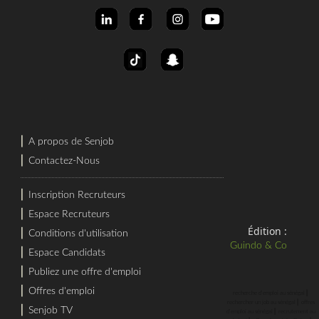
⎜
A propos de Senjob
⎜
Contactez-Nous
⎜
Inscription Recruteurs
⎜
Espace Recruteurs
Édition :
⎜
Conditions d'utilisation
Guindo & Co
⎜
Espace Candidats
⎜
Publiez une offre d'emploi
⎜
Offres d'emploi
⎜
recherche d'emploi au sénégal
⎜
rechercher un job au sénégal
offres
⎜
Senjob TV
⎜
d'emploi au sénégal
recrutement au