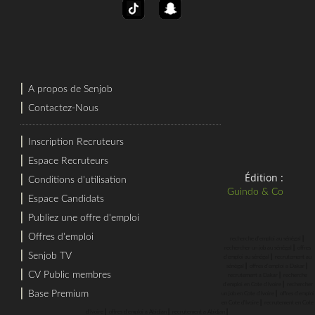
⎜
A propos de Senjob
⎜
Contactez-Nous
⎜
Inscription Recruteurs
⎜
Espace Recruteurs
Édition :
⎜
Conditions d'utilisation
Guindo & Co
⎜
Espace Candidats
⎜
Publiez une offre d'emploi
⎜
Offres d'emploi
⎜
recherche d'emploi au sénégal
⎜
rechercher un job au sénégal
offres
⎜
Senjob TV
⎜
d'emploi au sénégal
recrutement au
⎜
⎜
sénégal
offres d'emploi a Dakar
⎜
CV Public membres
⎜
recrutement a Dakar
recherche
⎜
d'emploi en Cote d'Ivoire
rechercher
⎜
Base Premium
⎜
un job en Cote d'Ivoire
offres d'emploi
⎜
en Cote d'Ivoire
recrutement en Cote
⎜
⎜
⎜
d'Ivoire
offres d'emploi a Abidjan
recrutement a Abidjan