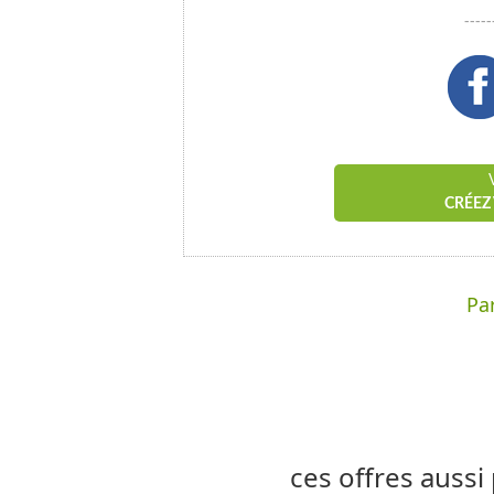
---
CRÉEZ
Par
ces offres aussi