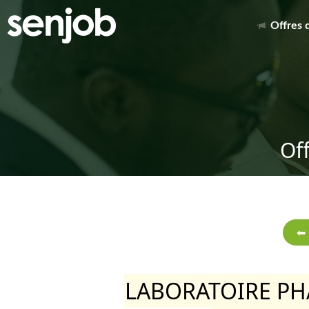
Offres 
Of
LABORATOIRE P