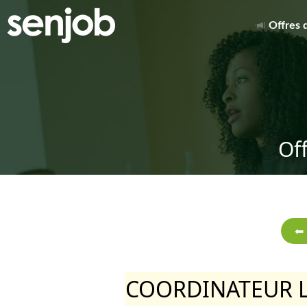
Offres 
Of
COORDINATEUR L