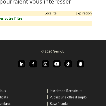
 pourraient vous intéresser
Localité
Expiration
er votre filtre
© 2020
Senjob
⎜
Nous
Inscription Recruteurs
⎜
idats
Publiez une offre d'emploi
⎜
membres
Base Premium