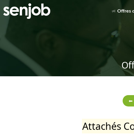
Offres 
Of
Attachés C