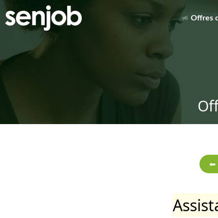
Offres 
Of
Assis