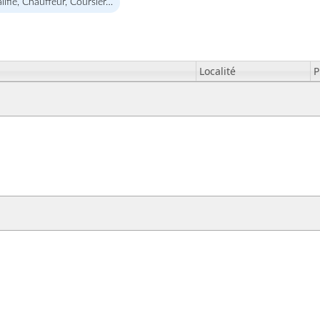
lifié, Chauffeur, Coursier…
Localité
P