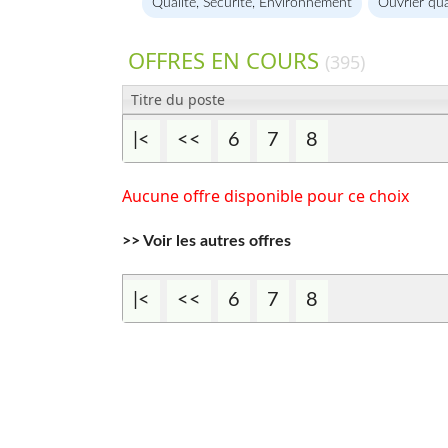
Qualité, Sécurité, Environnement
Ouvrier qua
OFFRES EN COURS
(395)
Titre du poste
|<
<<
6
7
8
Aucune offre disponible pour ce choix
>> Voir les autres offres
|<
<<
6
7
8