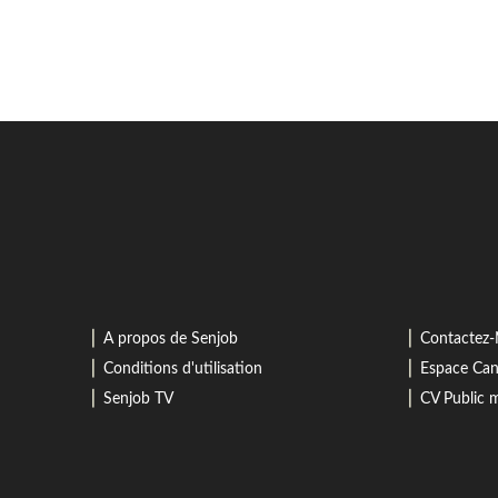
⎜
⎜
A propos de Senjob
Contactez
⎜
⎜
Conditions d'utilisation
Espace Can
⎜
⎜
Senjob TV
CV Public