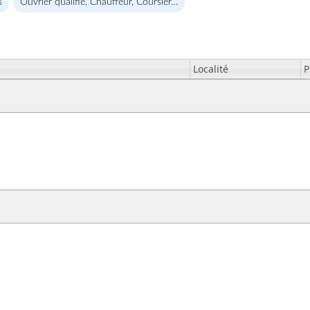
s
Ouvrier qualifié, Chauffeur, Coursier…
Localité
P