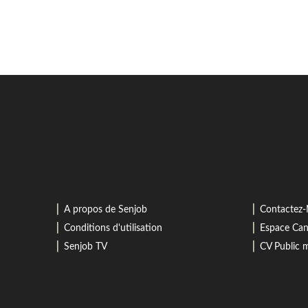
⎜
⎜
A propos de Senjob
Contactez
⎜
⎜
Conditions d'utilisation
Espace Can
⎜
⎜
Senjob TV
CV Public