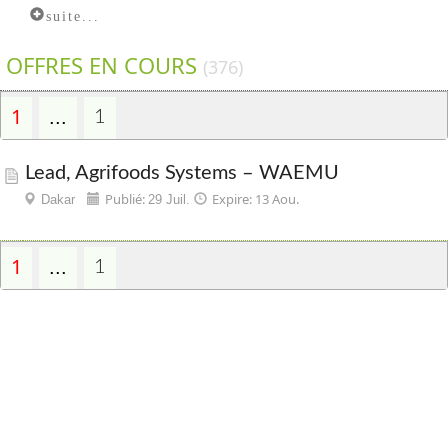
suite...
OFFRES EN COURS
(376)
1
...
1
Lead, Agrifoods Systems – WAEMU
Publié:
Expire: 13 Aou.
Dakar
29 Juil.
1
...
1