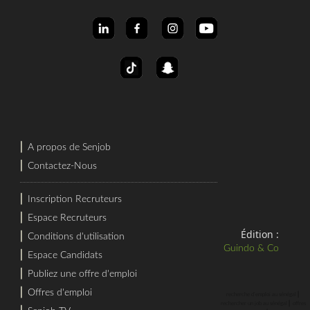
⎜
A propos de Senjob
⎜
Contactez-Nous
⎜
Inscription Recruteurs
⎜
Espace Recruteurs
Édition :
⎜
Conditions d'utilisation
Guindo & Co
⎜
Espace Candidats
⎜
Publiez une offre d'emploi
⎜
Offres d'emploi
⎜
recherche d'emploi au sénégal
⎜
rechercher un job au sénégal
offres