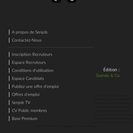
⎜
A propos de Senjob
⎜
Contactez-Nous
⎜
Inscription Recruteurs
⎜
Espace Recruteurs
Édition :
⎜
Conditions d'utilisation
Guindo & Co
⎜
Espace Candidats
⎜
Publiez une offre d'emploi
⎜
Offres d'emploi
⎜
recherche d'emploi au sénégal
⎜
rechercher un job au sénégal
offres
⎜
Senjob TV
⎜
d'emploi au sénégal
recrutement au
⎜
⎜
sénégal
offres d'emploi a Dakar
⎜
CV Public membres
⎜
recrutement a Dakar
recherche
⎜
d'emploi en Cote d'Ivoire
rechercher
⎜
Base Premium
⎜
un job en Cote d'Ivoire
offres d'emploi
⎜
en Cote d'Ivoire
recrutement en Cote
⎜
⎜
⎜
d'Ivoire
offres d'emploi a Abidjan
recrutement a Abidjan