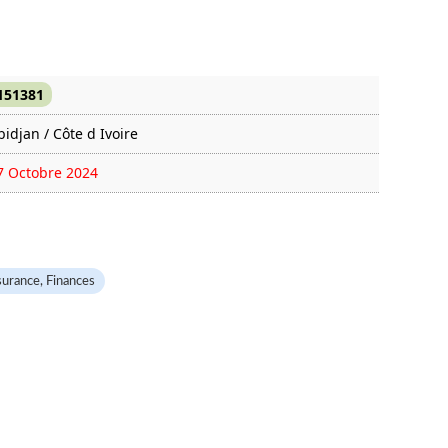
151381
bidjan / Côte d Ivoire
7 Octobre 2024
66 fois
urance, Finances