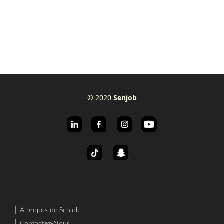
© 2020
Senjob
⎜
A propos de Senjob
⎜