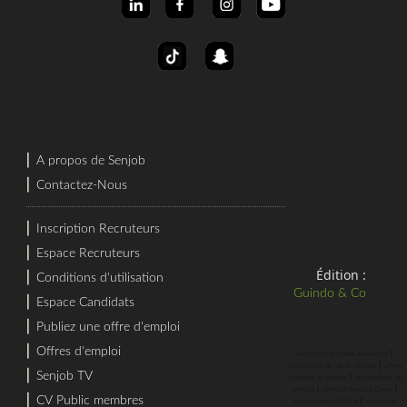
⎜
A propos de Senjob
⎜
Contactez-Nous
⎜
Inscription Recruteurs
⎜
Espace Recruteurs
Édition :
⎜
Conditions d'utilisation
Guindo & Co
⎜
Espace Candidats
⎜
Publiez une offre d'emploi
⎜
Offres d'emploi
⎜
recherche d'emploi au sénégal
⎜
rechercher un job au sénégal
offres
⎜
Senjob TV
⎜
d'emploi au sénégal
recrutement au
⎜
⎜
sénégal
offres d'emploi a Dakar
⎜
CV Public membres
⎜
recrutement a Dakar
recherche