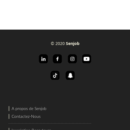
© 2020
Senjob
⎜
A propos de Senjob
⎜
Contactez-Nous