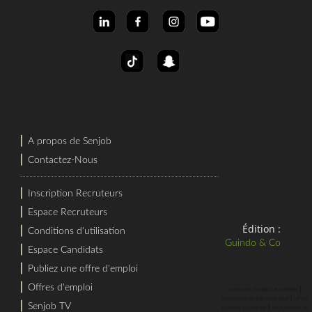
⎜
A propos de Senjob
⎜
Contactez-Nous
⎜
Inscription Recruteurs
⎜
Espace Recruteurs
Édition :
⎜
Conditions d'utilisation
Guindo & Co
⎜
Espace Candidats
⎜
Publiez une offre d'emploi
⎜
Offres d'emploi
⎜
recherche d'emploi au sénégal
⎜
rechercher un job au sénégal
offres
⎜
Senjob TV
⎜
d'emploi au sénégal
recrutement au