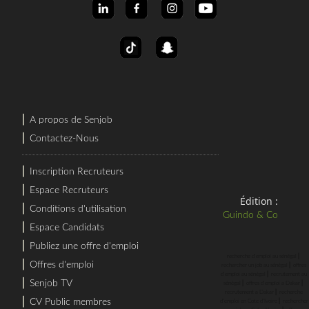
⎜
A propos de Senjob
⎜
Contactez-Nous
⎜
Inscription Recruteurs
⎜
Espace Recruteurs
Édition :
⎜
Conditions d'utilisation
Guindo & Co
⎜
Espace Candidats
⎜
Publiez une offre d'emploi
⎜
recherche d'emploi au sénégal
⎜
Offres d'emploi
⎜
rechercher un job au sénégal
offres
⎜
d'emploi au sénégal
recrutement au
⎜
Senjob TV
⎜
⎜
sénégal
offres d'emploi a Dakar
⎜
recrutement a Dakar
recherche
⎜
⎜
CV Public membres
d'emploi en Cote d'Ivoire
rechercher